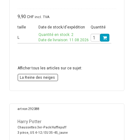
9,90
CHF
incl. TVA
taille
Date de stock/d'expédition
Quantité
Quantité en stock: 2
L
Date de livraison: 11.08.2026
Afficher tous les articles sur ce sujet:
La Reine des neiges
art non 292088
Harry Potter
Chaussettes 3er-Pack Hufflepuff
3 pièce, US 4-12 / EU 35-45, jaune