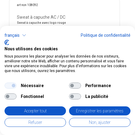
art non 108092
Sweat à capuche AC / DC
Sweat à capuche avec logo rouge
noir
français
Politique de confidentialité
Nous utilisons des cookies
Nous pouvons les placer pour analyser les données de nos visiteurs,
améliorer notre site Web, afficher un contenu personnalisé et vous faire
vivre une expérience inoubliable. Pour plus d'informations sur les cookies
que nous utilisons, ouvrez les paramètres.
Nécessaire
Performance
Fonctionnel
La publicité
Accepter tout
Enregistrer les paramètres
24,90
CHF
incl. TVA
Refuser
Non, ajuster
taille
Date de stock/d'expédition
Quantité
Quantité en stock: 1
M