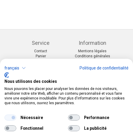
Service
Information
Contact
Mentions légales
Panier
Conditions générales
Mon compte
Protection des données
Formulaire de retoure
Paiement et livraison
français
Politique de confidentialité
Catégories
Kontakt
Nous utilisons des cookies
Événements et thèmes
Telefon:
0412190091
Nous pouvons les placer pour analyser les données de nos visiteurs,
Déguisements &
Mail:
info@pekabo.ch
améliorer notre site Web, afficher un contenu personnalisé et vous faire
accessoires
Instagram
vivre une expérience inoubliable. Pour plus d'informations sur les cookies
Social:
Décorations de fête
que nous utilisons, ouvrez les paramètres.
Pinterest
Merchandise & Toys
Online-Shopping Garantie
Nécessaire
Performance
Das Schweizer Gütesiegel für Sicherheit und
Fonctionnel
La publicité
Orientierung beim Online-Shopping