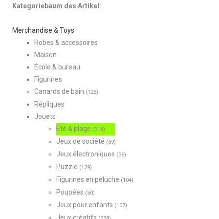
Kategoriebaum des Artikel:
Merchandise & Toys
Robes & accessoires
Maison
École & bureau
Figurines
Canards de bain
(123)
Répliques
Jouets
Été & plage
(318)
Jeux de société
(59)
Jeux électroniques
(36)
Puzzle
(129)
Figurines en peluche
(104)
Poupées
(50)
Jeux pour enfants
(107)
Jeux créatifs
(238)