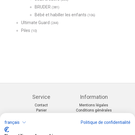
BRUDER
(381)
Bébé et habiller les enfants
(106)
Ultimate Guard
(244)
Piles
(10)
Service
Information
Contact
Mentions légales
Panier
Conditions générales
Mon compte
Protection des données
Formulaire de retoure
Paiement et livraison
français
Politique de confidentialité
Catégories
Kontakt