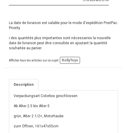
GTIN:
4006485023196
La date de livraison est valable pour le mode d'expédition PostPac
Priority
i des quantités plus importantes sont nécessaires la nouvelle
date de livraison peut être consultée en ajoutant la quantité
souhaitée au panier.
RollyToys
Afficher tous les articles sur ce sujet:
Description
Verpackungsart:Colorbox geschlossen
Ab Alter:2.5 bis Alter:5
grün, Alter 2 1/2+, Motorhaube
zum Öffnen, 161x47x55cm