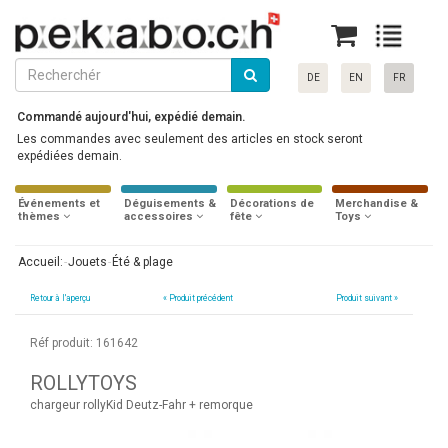
DE
EN
FR
Commandé aujourd'hui, expédié demain.
Les commandes avec seulement des articles en stock seront
expédiées demain.
Événements et
Déguisements &
Décorations de
Merchandise &
thèmes
accessoires
fête
Toys
Accueil:
Jouets
Été & plage
Retour à l'aperçu
«
Produit précédent
Produit suivant »
Réf produit: 161642
ROLLYTOYS
chargeur rollyKid Deutz-Fahr + remorque