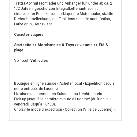
Trettraktor mit Frontlader und Anhänger für Kinder ab ca. 2
1/2 Jahren, geschützter Integralkettenantrieb mit
einstellbarer Pedalkurbel, aufklappbare Motorhaube, stabile
Drehschemellenkung, mit Funktionszubehör nachrüstbar,
Farbe grün, Deutz-Fahr
Caractéristiques:
Startseite
>>
Merchandise & Toys
>>
Jouets
>>
Été &
plage
Voir tout:
Véhicules
Boutique en ligne suisse • Acheter local • Expédition depuis
notre entrepôt de Lucerne
Livraison uniquement en Suisse et au Liechtenstein.
Pick-up jusqu'à la dernière minute à Lucerne! (du lundi au
vendredi jusqu'à 16h30).
Choisir le mode d'expédition «Collection (Ville de Lucerne) ».