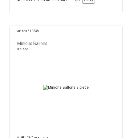
Afficher tous les articles sur ce sujet:
Party
art non 310638
Minions Ballons
8 pièce
6,90