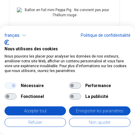
français
Politique de confidentialité
Nous utilisons des cookies
Nous pouvons les placer pour analyser les données de nos visiteurs,
améliorer notre site Web, afficher un contenu personnalisé et vous faire
2,90
CHF
incl. TVA
vivre une expérience inoubliable. Pour plus d'informations sur les cookies
que nous utilisons, ouvrez les paramètres.
Date de stock/d'expédition
Quantité
Quantité en stock: 14
Date de livraison: 08.08.2026
Nécessaire
Performance
Fonctionnel
La publicité
Accepter tout
Enregistrer les paramètres
Afficher tous les articles sur ce sujet:
Peppa Pig
Refuser
Non, ajuster