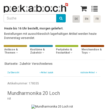
DE
EN
FR
Heute bis 16 Uhr bestellt, morgen geliefert.
Bestellungen mit ausschliesslich lagerhaltigen Artikel werden heute
Donnerstag versendet.
Anlässe &
Kostüme &
Partydeko &
Merchandise &
Themen
Zubehör
Festartikel
Toys
Startseite:
Zubehör
Verschiedenes
Zur Übersicht
«
Artikel zurück
nächster Artikel »
Artikelnummer: 178035
Mundharmonika 20 Loch
rot