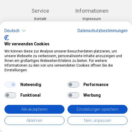
Service
Informationen
Kontakt
Impressum
Warenkorb
AGB
Konto
Datenschutz
Deutsch
Datenschutzbestimmungen
Rücksendeformular
Zahlung und Lieferung
Wir verwenden Cookies
Kategorien
Kontakt
Wir können diese zur Analyse unserer Besucherdaten platzieren, um
Anlässe & Themen
Telefon:
0412190091
unsere Webseite zu verbessern, personalisierte Inhalte anzuzeigen und
Kostüme & Zubehör
Mail:
info@pekabo.ch
Ihnen ein großartiges Webseiten-Erlebnis zu bieten. Für weitere
Partydeko & Festartikel
Instagram
Informationen zu den von uns verwendeten Cookies öffnen Sie die
Social:
Merchandise & Toys
Einstellungen.
Pinterest
Online-Shopping Garantie
Notwendig
Performance
Das Schweizer Gütesiegel für Sicherheit und
Funktional
Werbung
Orientierung beim Online-Shopping
• Swiss Online Garantie •
Alle akzeptieren
Einstellungen speichern
pekabo.ch GmbH: Der Schweizer Onlineshop für Merchandise,
Ablehnen
Nein, anpassen
Party- und Fasnachtsartikel und Spielwaren.