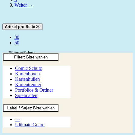
Weiter →
Artikel pro Seite
30
30
50
Filter wählen:
Filter:
Bitte wählen
Comic Schutz
Kartenboxen
Kartenhüllen
Kartentrenner
Portfolios & Ordner
Spielmatten
Label / Sujet:
Bitte wählen
---
Ultimate Guard