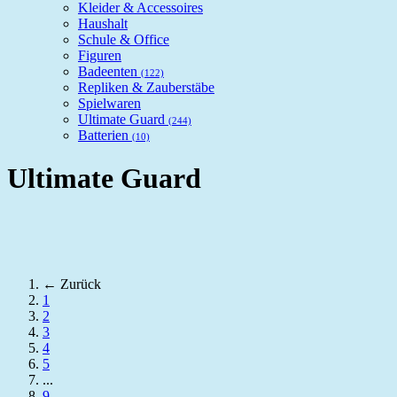
Kleider & Accessoires
Haushalt
Schule & Office
Figuren
Badeenten
(122)
Repliken & Zauberstäbe
Spielwaren
Ultimate Guard
(244)
Batterien
(10)
Ultimate Guard
← Zurück
1
2
3
4
5
...
9