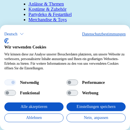
Anlässe & Themen
Kostüme & Zubehör
Partydeko & Festartikel
Merchandise & Toys
Kontakt
Deutsch
Datenschutzbestimmungen
Telefon:
0412190091
Mail:
info@pekabo.ch
Wir verwenden Cookies
Wir können diese zur Analyse unserer Besucherdaten platzieren, um unsere Webseite zu
Instagram
verbessern, personalisierte Inhalte anzuzeigen und Ihnen ein großartiges Webseiten-
Social:
Erlebnis zu bieten. Für weitere Informationen zu den von uns verwendeten Cookies
Pinterest
öffnen Sie die Einstellungen.
Online-Shopping Garantie
Notwendig
Performance
Das Schweizer Gütesiegel für Sicherheit
Funktional
Werbung
und Orientierung beim Online-Shopping
• Swiss Online Garantie •
Alle akzeptieren
Einstellungen speichern
pekabo.ch GmbH: Der Schweizer Onlineshop für
Ablehnen
Nein, anpassen
Merchandise, Party- und Fasnachtsartikel und Spielwaren.