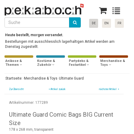
DE
EN
FR
Heute bestellt, morgen versendet.
Bestellungen mit ausschliesslich lagerhaltigen Artikel werden am
Dienstag zugestellt.
Anlässe &
Kostüme &
Partydeko &
Merchandise &
Themen
Zubehör
Festartikel
Toys
Startseite:
Merchandise & Toys
Ultimate Guard
Zur Übersicht
«
Artikel zurück
nächster Artikel »
Artikelnummer: 177289
Ultimate Guard Comic Bags BIG Current
Size
178 x 268 mm, transparent