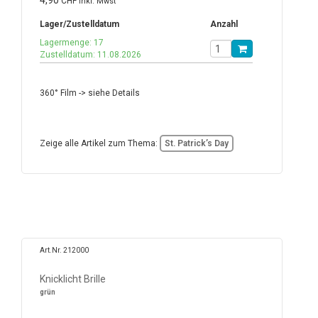
4,90
CHF
inkl. Mwst
Lager/Zustelldatum
Anzahl
Lagermenge: 17
Zustelldatum: 11.08.2026
360° Film -> siehe Details
Zeige alle Artikel zum Thema:
St. Patrick’s Day
Art.Nr. 212000
Knicklicht Brille
grün