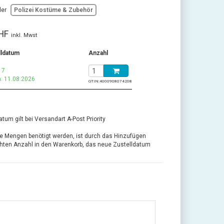
der
Polizei Kostüme & Zubehör
HF
inkl. Mwst
lldatum
Anzahl
 7
: 11.08.2026
GTIN:
4000908074208
tum gilt bei Versandart A-Post Priority
re Mengen benötigt werden, ist durch das Hinzufügen
ten Anzahl in den Warenkorb, das neue Zustelldatum