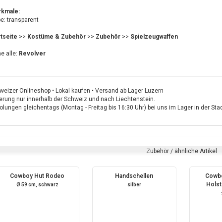
kmale:
e: transparent
rtseite
>>
Kostüme & Zubehör
>>
Zubehör
>>
Spielzeugwaffen
e alle:
Revolver
weizer Onlineshop • Lokal kaufen • Versand ab Lager Luzern
ferung nur innerhalb der Schweiz und nach Liechtenstein.
lungen gleichentags (Montag - Freitag bis 16:30 Uhr) bei uns im Lager in der St
Zubehör / ähnliche Artikel
Cowboy Hut Rodeo
Handschellen
Cowbo
Holst
Ø 59 cm, schwarz
silber