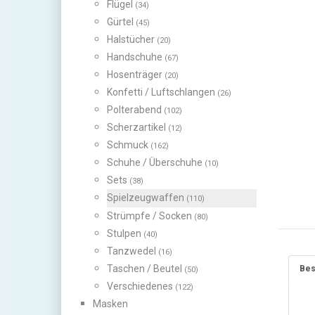
Flügel
(34)
Gürtel
(45)
Halstücher
(20)
Handschuhe
(67)
Hosenträger
(20)
Konfetti / Luftschlangen
(26)
Polterabend
(102)
Scherzartikel
(12)
Schmuck
(162)
Schuhe / Überschuhe
(10)
Sets
(38)
Spielzeugwaffen
(110)
Strümpfe / Socken
(80)
Stulpen
(40)
Tanzwedel
(16)
Taschen / Beutel
Bes
(50)
Verschiedenes
(122)
Masken