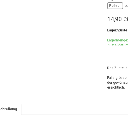
Polizei
o
14,90
C
Lager/Zuste
Lagermenge:
Zustelldatum
Das Zustellda
Falls grösse
der gewünsch
ersichtlich.
chreibung