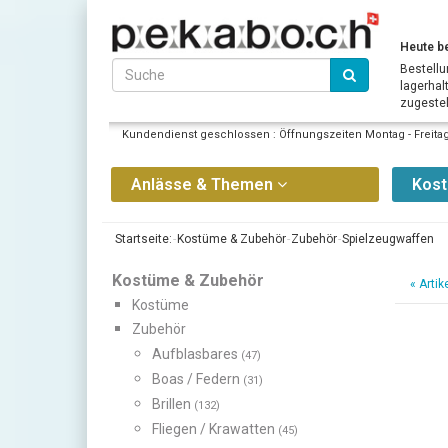
Heute be
Bestellu
lagerhal
zugestell
Kundendienst geschlossen : Öffnungszeiten Montag - Freitag 
Anlässe & Themen
Kos
Startseite:
Kostüme & Zubehör
Zubehör
Spielzeugwaffen
Kostüme & Zubehör
«
Artik
Kostüme
Zubehör
Aufblasbares
(47)
Boas / Federn
(31)
Brillen
(132)
Fliegen / Krawatten
(45)