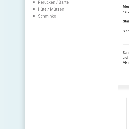
Perücken / Bärte
Mer
Hüte / Mützen
Farb
Schminke
Sta
Sieh
Sch
Lie
Abho