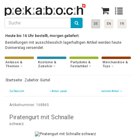
DE
EN
FR
Heute bis 16 Uhr bestellt, morgen geliefert.
Bestellungen mit ausschliesslich lagerhaltigen Artikel werden heute
Donnerstag versendet.
Anlässe &
Kostüme &
Partydeko &
Merchandise &
Themen
Zubehör
Festartikel
Toys
Startseite:
Zubehör
Gürtel
Zur Übersicht
«
Artikel zurück
nächster Artikel »
Artikelnummer: 168865
Piratengurt mit Schnalle
schwarz