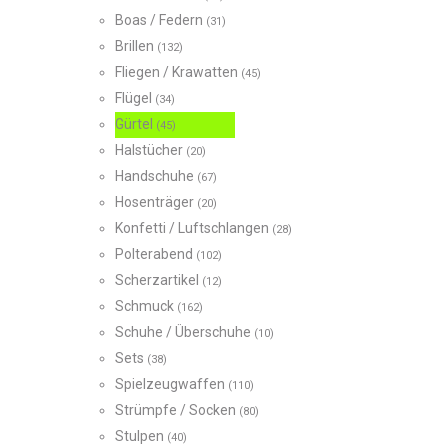
Boas / Federn
(31)
Brillen
(132)
Fliegen / Krawatten
(45)
Flügel
(34)
Gürtel
(45)
Halstücher
(20)
Handschuhe
(67)
Hosenträger
(20)
Konfetti / Luftschlangen
(28)
Polterabend
(102)
Scherzartikel
(12)
Schmuck
(162)
Schuhe / Überschuhe
(10)
Sets
(38)
Spielzeugwaffen
(110)
Strümpfe / Socken
(80)
Stulpen
(40)