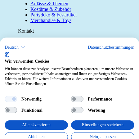
Anlässe & Themen
Kostüme & Zubehör
Partydeko & Festartikel
Merchandise & Toys
Kontakt
Telefon:
0412190091
Deutsch
Datenschutzbestimmungen
Mail:
info@pekabo.ch
Instagram
Wir verwenden Cookies
Social:
Wir können diese zur Analyse unserer Besucherdaten platzieren, um unsere Webseite zu
Pinterest
verbessern, personalisierte Inhalte anzuzeigen und Ihnen ein großartiges Webseiten-
Erlebnis zu bieten. Für weitere Informationen zu den von uns verwendeten Cookies
öffnen Sie die Einstellungen.
Online-Shopping Garantie
Das Schweizer Gütesiegel für Sicherheit
Notwendig
Performance
und Orientierung beim Online-Shopping
Funktional
Werbung
• Swiss Online Garantie •
pekabo.ch GmbH: Der Schweizer Onlineshop für
Alle akzeptieren
Einstellungen speichern
Merchandise, Party- und Fasnachtsartikel und Spielwaren.
Ablehnen
Nein, anpassen