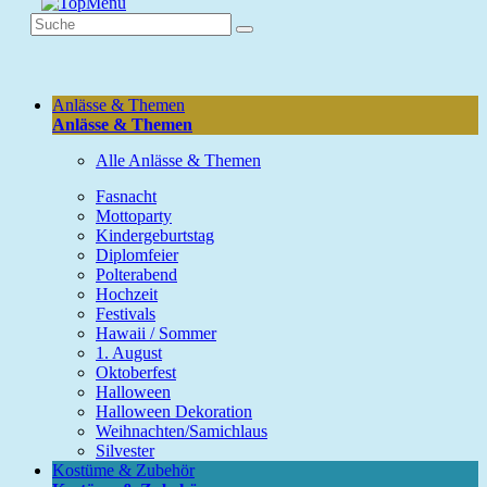
Anlässe & Themen
Anlässe & Themen
Alle Anlässe & Themen
Fasnacht
Mottoparty
Kindergeburtstag
Diplomfeier
Polterabend
Hochzeit
Festivals
Hawaii / Sommer
1. August
Oktoberfest
Halloween
Halloween Dekoration
Weihnachten/Samichlaus
Silvester
Kostüme & Zubehör