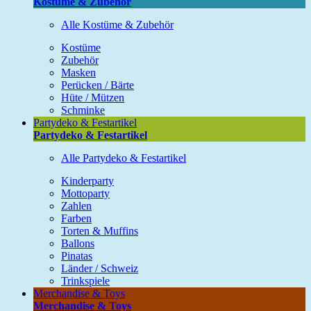
Kostüme & Zubehör
Alle Kostüme & Zubehör
Kostüme
Zubehör
Masken
Perücken / Bärte
Hüte / Mützen
Schminke
Partydeko & Festartikel
Partydeko & Festartikel
Alle Partydeko & Festartikel
Kinderparty
Mottoparty
Zahlen
Farben
Torten & Muffins
Ballons
Pinatas
Länder / Schweiz
Trinkspiele
Merchandise & Toys
Merchandise & Toys