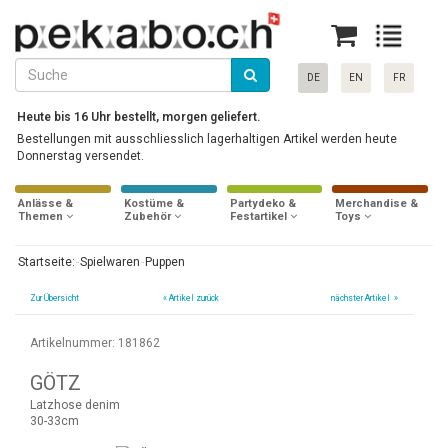
DE
EN
FR
Heute bis 16 Uhr bestellt, morgen geliefert.
Bestellungen mit ausschliesslich lagerhaltigen Artikel werden heute
Donnerstag versendet.
Anlässe &
Kostüme &
Partydeko &
Merchandise &
Themen
Zubehör
Festartikel
Toys
Startseite:
Spielwaren
Puppen
Zur Übersicht
«
Artikel zurück
nächster Artikel »
Artikelnummer: 181862
GÖTZ
Latzhose denim
30-33cm