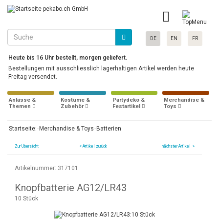
DE
EN
FR
Heute bis 16 Uhr bestellt, morgen geliefert.
Bestellungen mit ausschliesslich lagerhaltigen Artikel werden heute
Freitag versendet.
Anlässe &
Kostüme &
Partydeko &
Merchandise &
Themen
Zubehör
Festartikel
Toys
Startseite:
Merchandise & Toys
Batterien
Zur Übersicht
«
Artikel zurück
nächster Artikel »
Artikelnummer: 317101
Knopfbatterie AG12/LR43
10 Stück