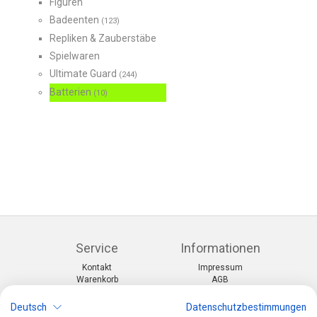
Figuren
Badeenten
(123)
Repliken & Zauberstäbe
Spielwaren
Ultimate Guard
(244)
Batterien
(10)
Service
Informationen
Kontakt
Impressum
Warenkorb
AGB
Konto
Datenschutz
Rücksendeformular
Zahlung und Lieferung
Deutsch
Datenschutzbestimmungen