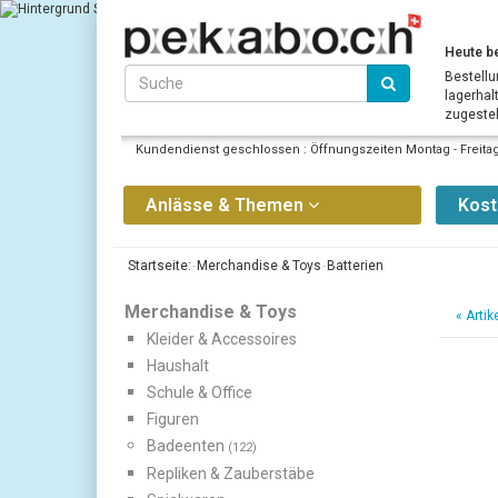
Heute be
Bestellu
lagerhal
zugestell
Kundendienst geschlossen : Öffnungszeiten Montag - Freitag 
Anlässe & Themen
Kos
Startseite:
Merchandise & Toys
Batterien
Merchandise & Toys
«
Artik
Kleider & Accessoires
Haushalt
Schule & Office
Figuren
Badeenten
(122)
Repliken & Zauberstäbe