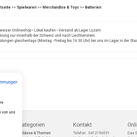
rtseite
>>
Spielwaren
>>
Merchandise & Toys
>>
Batterien
weizer Onlineshop • Lokal kaufen • Versand ab Lager Luzern
ferung nur innerhalb der Schweiz und nach Liechtenstein.
lungen gleichentags (Montag - Freitag bis 16:30 Uhr) bei uns im Lager in der St
immungen
re
n von uns
Kategorien
Kontakt
Onl
Anlässe & Themen
Telefon:
0412190091
Das S