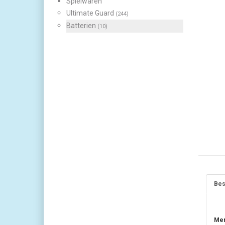
Spielwaren
Ultimate Guard
(244)
Batterien
(10)
Bes
Mer