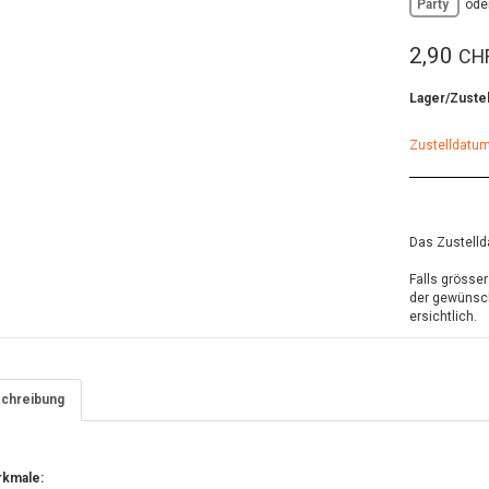
Party
ode
2,90
CH
Lager/Zuste
Zustelldatum
Das Zustellda
Falls grösse
der gewünsch
ersichtlich.
chreibung
kmale: