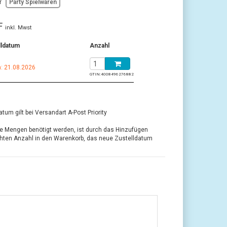
r
Party Spielwaren
F
inkl. Mwst
lldatum
Anzahl
: 21.08.2026
GTIN:
4008496276882
tum gilt bei Versandart A-Post Priority
re Mengen benötigt werden, ist durch das Hinzufügen
ten Anzahl in den Warenkorb, das neue Zustelldatum