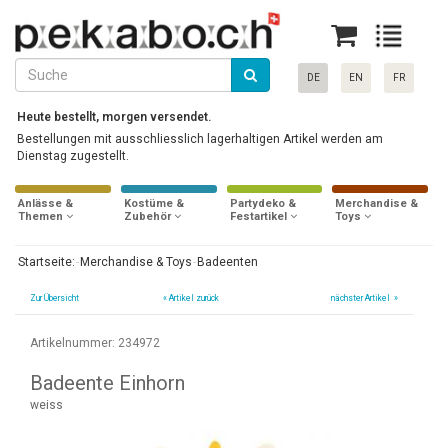
DE
EN
FR
Heute bestellt, morgen versendet.
Bestellungen mit ausschliesslich lagerhaltigen Artikel werden am
Dienstag zugestellt.
Anlässe &
Kostüme &
Partydeko &
Merchandise &
Themen
Zubehör
Festartikel
Toys
Startseite:
Merchandise & Toys
Badeenten
Zur Übersicht
«
Artikel zurück
nächster Artikel »
Artikelnummer: 234972
Badeente Einhorn
weiss