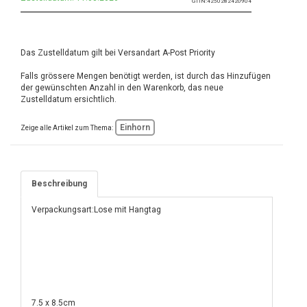
GTIN:
4250282420904
Das Zustelldatum gilt bei Versandart A-Post Priority
Falls grössere Mengen benötigt werden, ist durch das Hinzufügen
der gewünschten Anzahl in den Warenkorb, das neue
Zustelldatum ersichtlich.
Einhorn
Zeige alle Artikel zum Thema:
Beschreibung
Verpackungsart:Lose mit Hangtag
7.5 x 8.5cm