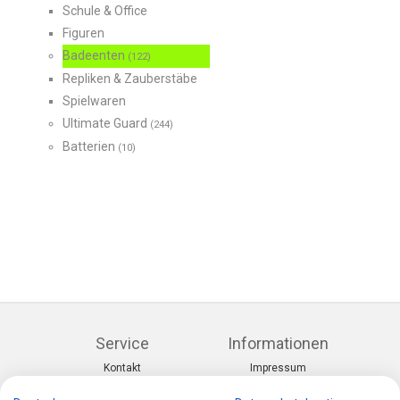
Schule & Office
Figuren
Badeenten
(122)
Repliken & Zauberstäbe
Spielwaren
Ultimate Guard
(244)
Batterien
(10)
Service
Informationen
Kontakt
Impressum
Warenkorb
AGB
Konto
Datenschutz