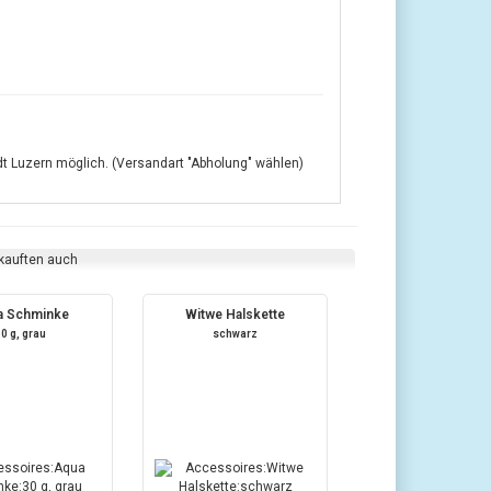
adt Luzern möglich. (Versandart "Abholung" wählen)
 kauften auch
a Schminke
Witwe Halskette
30 g, grau
schwarz