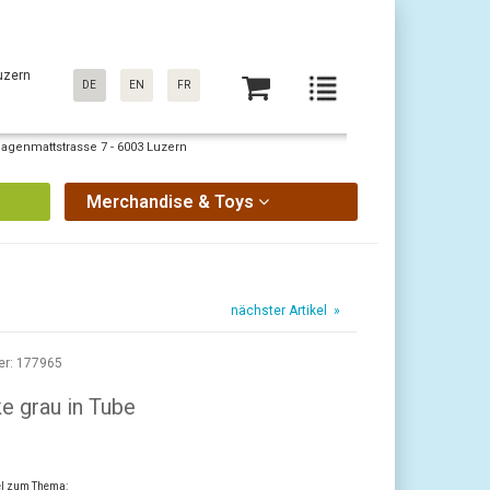
uzern
DE
EN
FR
Sagenmattstrasse 7 - 6003 Luzern
Merchandise & Toys
nächster Artikel »
er: 177965
e grau in Tube
kel zum Thema: