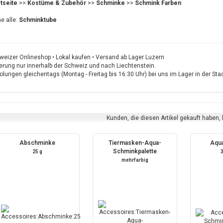
rtseite
>>
Kostüme & Zubehör
>>
Schminke
>>
Schmink Farben
e alle:
Schminktube
weizer Onlineshop • Lokal kaufen • Versand ab Lager Luzern
ferung nur innerhalb der Schweiz und nach Liechtenstein.
lungen gleichentags (Montag - Freitag bis 16:30 Uhr) bei uns im Lager in der St
Kunden, die diesen Artikel gekauft haben,
Abschminke
Tiermasken-Aqua-
Aqu
Schminkpalette
25 g
mehrfarbig