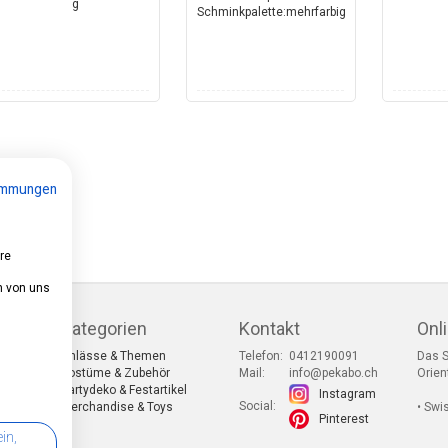
immungen
re
n von uns
Kategorien
Kontakt
Onl
Anlässe & Themen
Telefon:
0412190091
Das S
Kostüme & Zubehör
Mail:
info@pekabo.ch
Orien
Partydeko & Festartikel
Instagram
Social:
ng
Merchandise & Toys
• Swi
Pinterest
in,