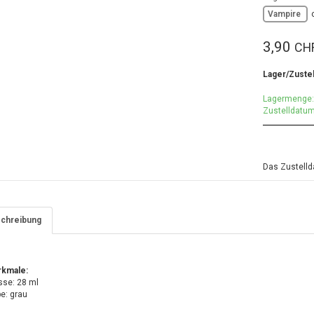
Vampire
3,90
CH
Lager/Zuste
Lagermenge:
Zustelldatum
Das Zustellda
chreibung
kmale:
sse: 28 ml
e: grau