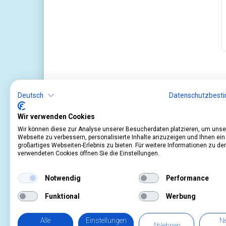
Deutsch
Datenschutzbest
Wir verwenden Cookies
Wir können diese zur Analyse unserer Besucherdaten platzieren, um unse
Webseite zu verbessern, personalisierte Inhalte anzuzeigen und Ihnen ein
großartiges Webseiten-Erlebnis zu bieten. Für weitere Informationen zu de
verwendeten Cookies öffnen Sie die Einstellungen.
Service
Informationen
Notwendig
Performance
Kontakt
Impressum
Warenkorb
AGB
Funktional
Werbung
Konto
Datenschutz
Rücksendeformular
Zahlung und Lieferu
Alle
Einstellungen
Ne
Ablehnen