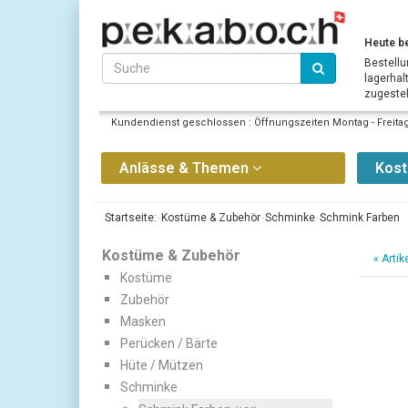
Heute be
Bestellu
lagerhal
zugestell
Kundendienst geschlossen : Öffnungszeiten Montag - Freitag 
Anlässe & Themen
Kos
Startseite:
Kostüme & Zubehör
Schminke
Schmink Farben
Kostüme & Zubehör
«
Artik
Kostüme
Zubehör
Masken
Perücken / Bärte
Hüte / Mützen
Schminke