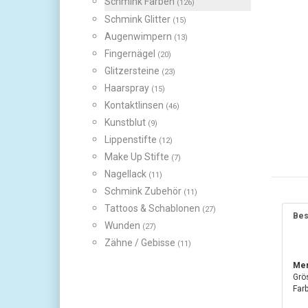
Schmink Farben
(126)
Schmink Glitter
(15)
Augenwimpern
(13)
Fingernägel
(20)
Glitzersteine
(23)
Haarspray
(15)
Kontaktlinsen
(46)
Kunstblut
(9)
Lippenstifte
(12)
Make Up Stifte
(7)
Nagellack
(11)
Schmink Zubehör
(11)
Tattoos & Schablonen
(27)
Bes
Wunden
(27)
Zähne / Gebisse
(11)
Mer
Grö
Farb