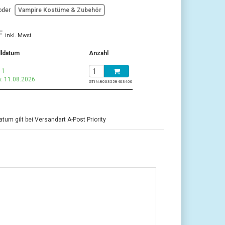
oder
Vampire Kostüme & Zubehör
F
inkl. Mwst
lldatum
Anzahl
 1
: 11.08.2026
GTIN:
8003558403400
tum gilt bei Versandart A-Post Priority