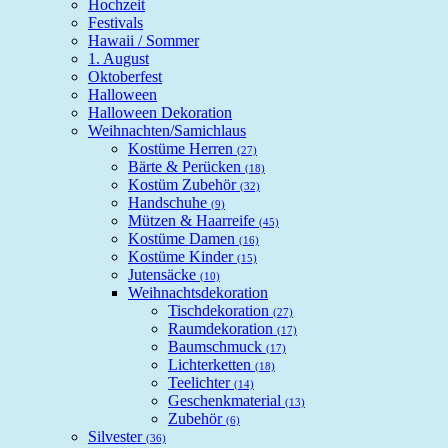
Hochzeit
Festivals
Hawaii / Sommer
1. August
Oktoberfest
Halloween
Halloween Dekoration
Weihnachten/Samichlaus
Kostüme Herren
(27)
Bärte & Perücken
(18)
Kostüm Zubehör
(32)
Handschuhe
(9)
Mützen & Haarreife
(45)
Kostüme Damen
(16)
Kostüme Kinder
(15)
Jutensäcke
(10)
Weihnachtsdekoration
Tischdekoration
(27)
Raumdekoration
(17)
Baumschmuck
(17)
Lichterketten
(18)
Teelichter
(14)
Geschenkmaterial
(13)
Zubehör
(6)
Silvester
(36)