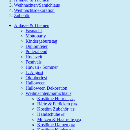
Weihnachten/Samichlaus
Weihnachtsdekoration
Zubehör
Anlässe & Themen
Fasnacht
Mottoparty
Kindergeburtstag
Diplomfeier
Polterabend
Hochzeit
Festivals
Hawaii / Sommer
1. August
Oktoberfest
Halloween
Halloween Dekoration
Weihnachten/Samichlaus
Kostüme Herren
(27)
Bärte & Perücken
(18)
Kostüm Zubehör
(32)
Handschuhe
(9)
Mützen & Haarreife
(45)
Kostüme Damen
(16)
Kostüme Kinder