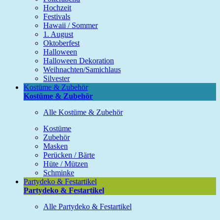
Hochzeit
Festivals
Hawaii / Sommer
1. August
Oktoberfest
Halloween
Halloween Dekoration
Weihnachten/Samichlaus
Silvester
Kostüme & Zubehör
Kostüme & Zubehör
Alle Kostüme & Zubehör
Kostüme
Zubehör
Masken
Perücken / Bärte
Hüte / Mützen
Schminke
Partydeko & Festartikel
Partydeko & Festartikel
Alle Partydeko & Festartikel