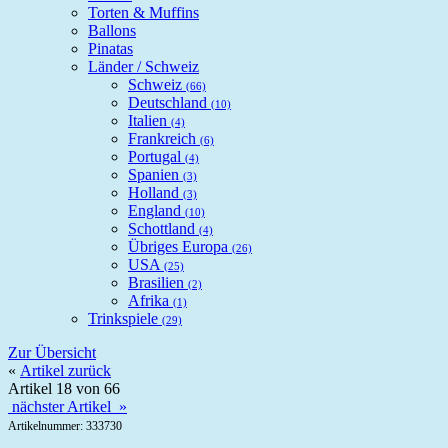
Torten & Muffins
Ballons
Pinatas
Länder / Schweiz
Schweiz
(66)
Deutschland
(10)
Italien
(4)
Frankreich
(6)
Portugal
(4)
Spanien
(3)
Holland
(3)
England
(10)
Schottland
(4)
Übriges Europa
(26)
USA
(25)
Brasilien
(2)
Afrika
(1)
Trinkspiele
(29)
Zur Übersicht
«
Artikel zurück
Artikel 18 von 66
nächster Artikel »
Artikelnummer: 333730