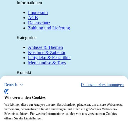
Informationen
Impressum
AGB
Datenschutz
Zahlung und Lieferung
Kategorien
Anlässe & Themen
Kostüme & Zubehör
Partydeko & Festartikel
Merchandise & Toys
Kontakt
Telefon:
0412190091
Deutsch
Datenschutzbestimmungen
Mail:
info@pekabo.ch
Wir verwenden Cookies
Instagram
Social:
Wir können diese zur Analyse unserer Besucherdaten platzieren, um unsere Webseite zu
Pinterest
verbessern, personalisierte Inhalte anzuzeigen und Ihnen ein großartiges Webseiten-
Erlebnis zu bieten. Für weitere Informationen zu den von uns verwendeten Cookies
öffnen Sie die Einstellungen.
Online-Shopping Garantie
Das Schweizer Gütesiegel für Sicherheit