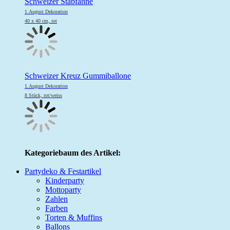
Schweizer Stabfahne
1.August Dekoration
40 x 40 cm, rot
Schweizer Kreuz Gummiballone
1.August Dekoration
8 Stück, rot/weiss
Kategoriebaum des Artikel:
Partydeko & Festartikel
Kinderparty
Mottoparty
Zahlen
Farben
Torten & Muffins
Ballons