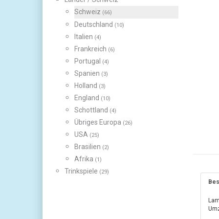
Schweiz
(66)
Deutschland
(10)
Italien
(4)
Frankreich
(6)
Portugal
(4)
Spanien
(3)
Holland
(3)
England
(10)
Schottland
(4)
Übriges Europa
(26)
USA
(25)
Brasilien
(2)
Afrika
(1)
Trinkspiele
(29)
Bes
Lam
Umz