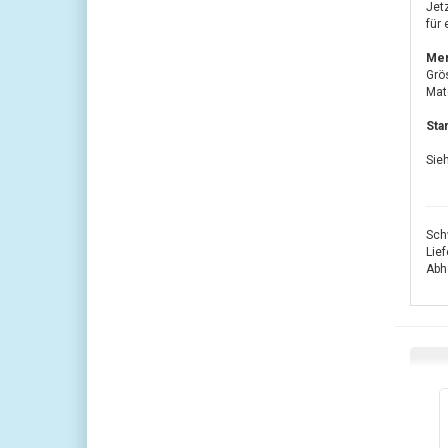
Jet
für
Mer
Grö
Mate
Sta
Sieh
Sch
Lie
Abho