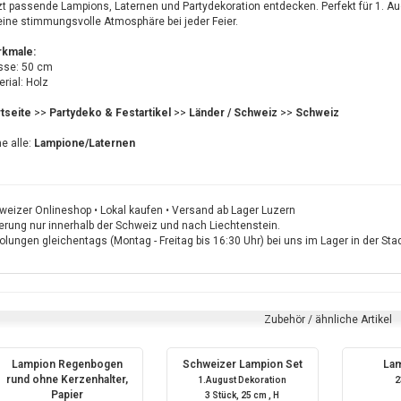
zt passende Lampions, Laternen und Partydekoration entdecken. Perfekt für 1. Au
 eine stimmungsvolle Atmosphäre bei jeder Feier.
kmale:
sse: 50 cm
rial: Holz
rtseite
>>
Partydeko & Festartikel
>>
Länder / Schweiz
>>
Schweiz
e alle:
Lampione/Laternen
weizer Onlineshop • Lokal kaufen • Versand ab Lager Luzern
ferung nur innerhalb der Schweiz und nach Liechtenstein.
lungen gleichentags (Montag - Freitag bis 16:30 Uhr) bei uns im Lager in der St
Zubehör / ähnliche Artikel
Lampion Regenbogen
Schweizer Lampion Set
Lam
rund ohne Kerzenhalter,
1.August Dekoration
2
Papier
3 Stück, 25 cm , H