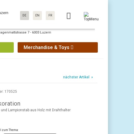
uzern
DE
EN
FR
Sagenmattstrasse 7 - 6003 Luzern
Merchandise & Toys
nächster Artikel »
er: 170525
koration
 und Lampionstab aus Holz mit Drahthalter
kel zum Thema: