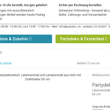
s 16 Uhr bestellt, morgen geliefert.
Sicher per Rechnung bestellen
ngen mit ausschliesslich
Schweizer Onlineshop - Versand ab L
tigen Artikel werden heute Freitag
Siehe: Zahlungs- und Versandarten
t.
09:00 - 12:00 Uhr und 13:00 - 17:00 Uhr • Mail: info@pekabo.ch • pekabo.ch GmbH - 
tüme & Zubehör
Partydeko & Festartikel
iz
el zurück
Artikel 15 von 66
Artikelnumm
Partyde
Laternenstab
50 cm
Zeige alle Arti