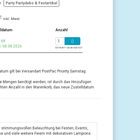
r
Party Partydeko & Festartikel
F
inkl. Mwst
lldatum
Anzahl
 68
: 08.08.2026
GTIN:
8712026420107
atum gilt bei Versandart PostPac Priority Samstag
re Mengen benötigt werden, ist durch das Hinzufügen
ten Anzahl in den Warenkorb, das neue Zustelldatum
 stimmungsvollen Beleuchtung bei Festen, Events,
e und viele weitere Feiern mit dekorativen Lampions.