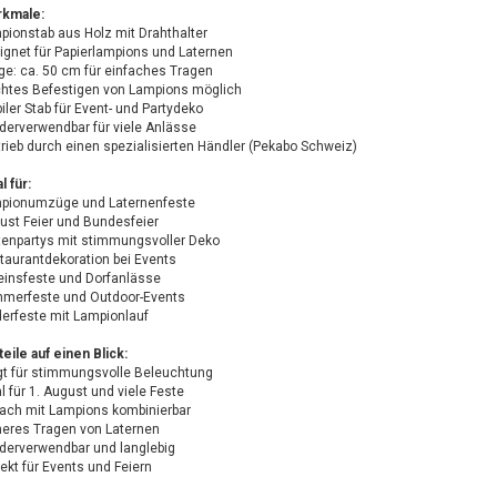
kmale:
pionstab aus Holz mit Drahthalter
ignet für Papierlampions und Laternen
ge: ca. 50 cm für einfaches Tragen
chtes Befestigen von Lampions möglich
iler Stab für Event- und Partydeko
derverwendbar für viele Anlässe
trieb durch einen spezialisierten Händler (Pekabo Schweiz)
l für:
pionumzüge und Laternenfeste
ust Feier und Bundesfeier
tenpartys mit stimmungsvoller Deko
taurantdekoration bei Events
einsfeste und Dorfanlässe
merfeste und Outdoor-Events
derfeste mit Lampionlauf
eile auf einen Blick:
gt für stimmungsvolle Beleuchtung
l für 1. August und viele Feste
fach mit Lampions kombinierbar
heres Tragen von Laternen
derverwendbar und langlebig
ekt für Events und Feiern