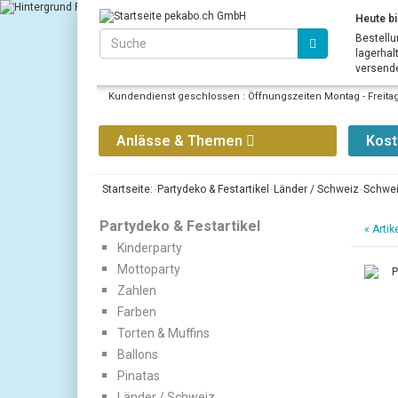
Heute bi
Bestellu
lagerhal
versende
Kundendienst geschlossen : Öffnungszeiten Montag - Freitag 
Anlässe & Themen
Kos
Startseite:
Partydeko & Festartikel
Länder / Schweiz
Schwe
Partydeko & Festartikel
«
Artik
Kinderparty
Mottoparty
Zahlen
Farben
Torten & Muffins
Ballons
Pinatas
Länder / Schweiz