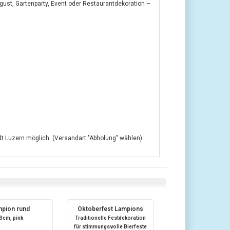
gust, Gartenparty, Event oder Restaurantdekoration –
adt Luzern möglich. (Versandart "Abholung" wählen)
pion rund
Oktoberfest Lampions
3cm, pink
Traditionelle Festdekoration
für stimmungsvolle Bierfeste