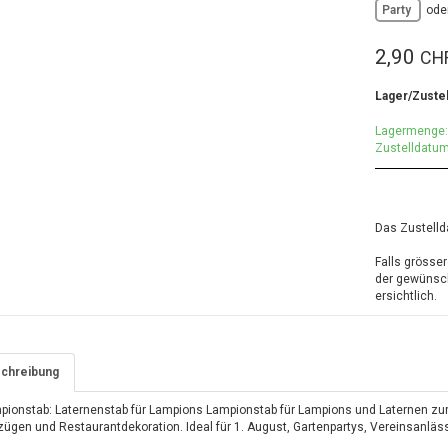
Party
ode
2,90
CH
Lager/Zuste
Lagermenge:
Zustelldatum
Das Zustelld
Falls grösse
der gewünsch
ersichtlich.
chreibung
pionstab: Laternenstab für Lampions Lampionstab für Lampions und Laternen zur
ügen und Restaurantdekoration. Ideal für 1. August, Gartenpartys, Vereinsanläss