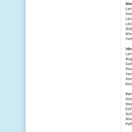
Mer
Lam
Gee
Län
Lei
Stab
Wie
Ver
Idea
Lam
Aug
Gar
Res
Ver
Som
Kin
Vort
Sor
Idea
Ein
Sic
Wie
Perf