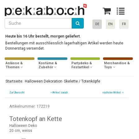
DE
EN
FR
Heute bis 16 Uhr bestellt, morgen geliefert.
Bestellungen mit ausschliesslich lagerhaltigen Artikel werden heute
Donnerstag versendet.
Anlässe &
Kostüme &
Partydeko &
Merchandise &
Themen
Zubehör
Festartikel
Toys
Startseite:
Halloween Dekoration
Skelette / Totenköpfe
Zur Übersicht
«
Artikel zurück
nächster Artikel »
Artikelnummer: 172219
Totenkopf an Kette
Halloween Deko
20 cm, weiss