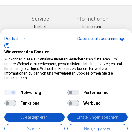
Service
Informationen
Kontakt
Impressum
Warenkorb
AGB
Konto
Datenschutz
Deutsch
Datenschutzbestimmungen
Rücksendeformular
Zahlung und Lieferung
Wir verwenden Cookies
Kategorien
Kontakt
Wir können diese zur Analyse unserer Besucherdaten platzieren, um
Anlässe & Themen
Telefon:
0412190091
unsere Webseite zu verbessern, personalisierte Inhalte anzuzeigen und
Kostüme & Zubehör
Mail:
info@pekabo.ch
Ihnen ein großartiges Webseiten-Erlebnis zu bieten. Für weitere
Partydeko & Festartikel
Instagram
Informationen zu den von uns verwendeten Cookies öffnen Sie die
Social:
Merchandise & Toys
Einstellungen.
Pinterest
Online-Shopping Garantie
Notwendig
Performance
Das Schweizer Gütesiegel für Sicherheit und
Funktional
Werbung
Orientierung beim Online-Shopping
• Swiss Online Garantie •
Alle akzeptieren
Einstellungen speichern
pekabo.ch GmbH: Der Schweizer Onlineshop für Merchandise,
Ablehnen
Nein, anpassen
Party- und Fasnachtsartikel und Spielwaren.