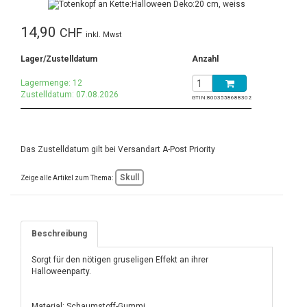
14,90
CHF
inkl. Mwst
Lager/Zustelldatum
Anzahl
Lagermenge: 12
Zustelldatum: 07.08.2026
GTIN:
8003558688302
Das Zustelldatum gilt bei Versandart A-Post Priority
Skull
Zeige alle Artikel zum Thema:
Beschreibung
Sorgt für den nötigen gruseligen Effekt an ihrer
Halloweenparty.
Material: Schaumstoff-Gummi