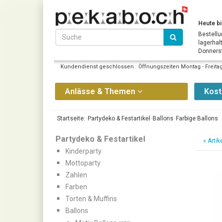
Heute bi
Bestellu
lagerhal
Donnerst
Kundendienst geschlossen : Öffnungszeiten Montag - Freitag 
Anlässe & Themen
Kos
Startseite:
Partydeko & Festartikel
Ballons
Farbige Ballons
Partydeko & Festartikel
«
Artik
Kinderparty
Mottoparty
Zahlen
Farben
Torten & Muffins
Ballons