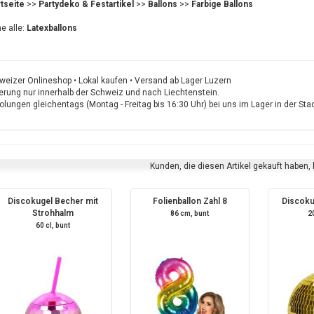
rtseite
>>
Partydeko & Festartikel
>>
Ballons
>>
Farbige Ballons
e alle:
Latexballons
weizer Onlineshop • Lokal kaufen • Versand ab Lager Luzern
ferung nur innerhalb der Schweiz und nach Liechtenstein.
lungen gleichentags (Montag - Freitag bis 16:30 Uhr) bei uns im Lager in der St
Kunden, die diesen Artikel gekauft haben,
Discokugel Becher mit
Folienballon Zahl 8
Discoku
Strohhalm
86 cm, bunt
2
60 cl, bunt