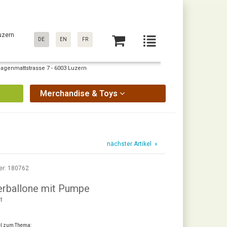
uzern
DE
EN
FR
Sagenmattstrasse 7 - 6003 Luzern
Merchandise & Toys
nächster Artikel »
er: 180762
erballone mit Pumpe
t
kel zum Thema: