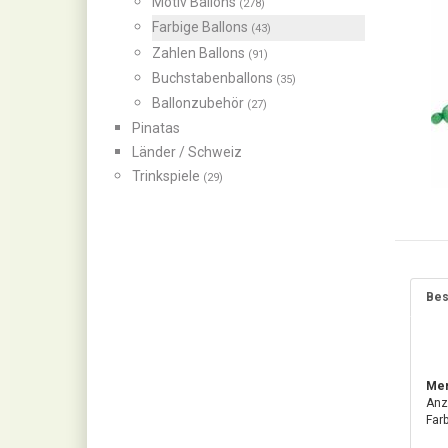
Motiv Ballons
(278)
Farbige Ballons
(43)
Zahlen Ballons
(91)
Buchstabenballons
(35)
Ballonzubehör
(27)
Pinatas
Länder / Schweiz
Trinkspiele
(29)
Bes
Mer
Anz
Farb