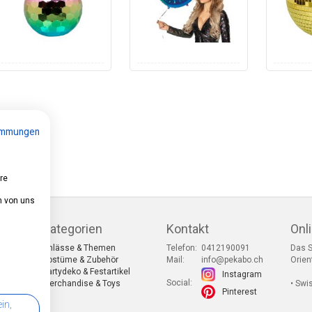
immungen
re
n von uns
Kategorien
Kontakt
Onl
Anlässe & Themen
Telefon:
0412190091
Das S
Kostüme & Zubehör
Mail:
info@pekabo.ch
Orien
Partydeko & Festartikel
Instagram
Social:
ng
Merchandise & Toys
• Swi
Pinterest
in,