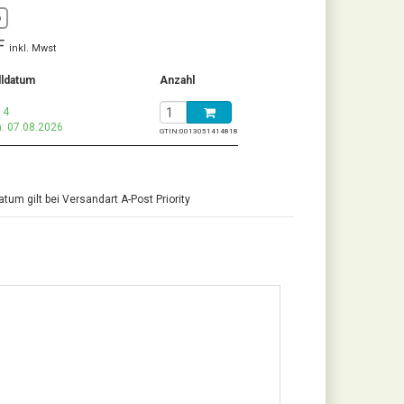
o
F
inkl. Mwst
lldatum
Anzahl
 4
: 07.08.2026
GTIN:
0013051414818
tum gilt bei Versandart A-Post Priority