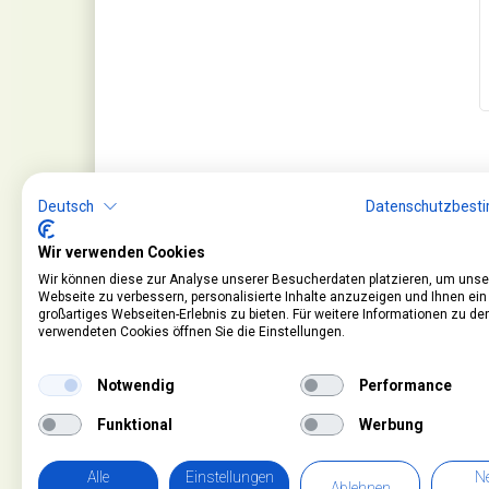
Deutsch
Datenschutzbest
Wir verwenden Cookies
Wir können diese zur Analyse unserer Besucherdaten platzieren, um unse
Webseite zu verbessern, personalisierte Inhalte anzuzeigen und Ihnen ein
großartiges Webseiten-Erlebnis zu bieten. Für weitere Informationen zu de
verwendeten Cookies öffnen Sie die Einstellungen.
Service
Informationen
Notwendig
Performance
Kontakt
Impressum
Warenkorb
AGB
Funktional
Werbung
Konto
Datenschutz
Rücksendeformular
Zahlung und Lieferu
Alle
Einstellungen
Ne
Ablehnen