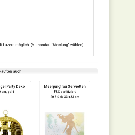
adt Luzern möglich. (Versandart "Abholung" wählen)
 kauften auch
gel Party Deko
Meerjungfrau Servietten
0 cm, gold
FSC zertifiziert
20 Stück, 33 x 33 cm