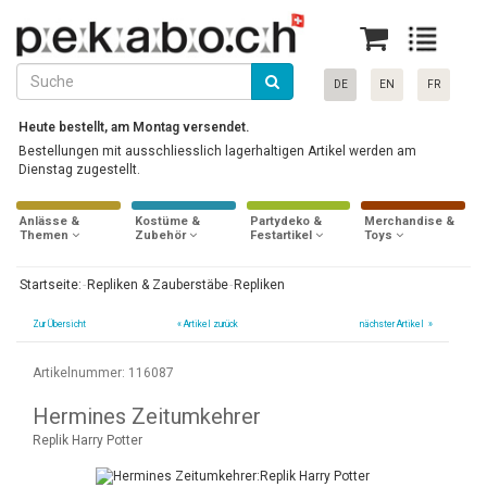
DE
EN
FR
Heute bestellt, am Montag versendet.
Bestellungen mit ausschliesslich lagerhaltigen Artikel werden am
Dienstag zugestellt.
Anlässe &
Kostüme &
Partydeko &
Merchandise &
Themen
Zubehör
Festartikel
Toys
Startseite:
Repliken & Zauberstäbe
Repliken
Zur Übersicht
«
Artikel zurück
nächster Artikel »
Artikelnummer: 116087
Hermines Zeitumkehrer
Replik Harry Potter