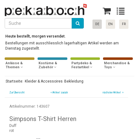
DE
EN
FR
Heute bestellt, morgen versendet.
Bestellungen mit ausschliesslich lagerhaltigen Artikel werden am
Dienstag zugestellt.
Anlässe &
Kostüme &
Partydeko &
Merchandise &
Themen
Zubehör
Festartikel
Toys
Startseite:
Kleider & Accessoires
Bekleidung
Zur Übersicht
«
Artikel zurück
nächster Artikel »
Artikelnummer: 143607
Simpsons T-Shirt Herren
Duff
rot