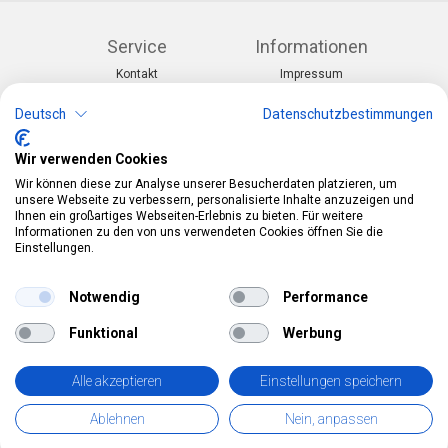
Service
Informationen
Kontakt
Impressum
Warenkorb
AGB
Konto
Datenschutz
Deutsch
Datenschutzbestimmungen
Rücksendeformular
Zahlung und Lieferung
Wir verwenden Cookies
Kategorien
Kontakt
Wir können diese zur Analyse unserer Besucherdaten platzieren, um
Anlässe & Themen
Telefon:
0412190091
unsere Webseite zu verbessern, personalisierte Inhalte anzuzeigen und
Kostüme & Zubehör
Mail:
info@pekabo.ch
Ihnen ein großartiges Webseiten-Erlebnis zu bieten. Für weitere
Partydeko & Festartikel
Instagram
Informationen zu den von uns verwendeten Cookies öffnen Sie die
Social:
Merchandise & Toys
Einstellungen.
Pinterest
Online-Shopping Garantie
Notwendig
Performance
Das Schweizer Gütesiegel für Sicherheit und
Funktional
Werbung
Orientierung beim Online-Shopping
• Swiss Online Garantie •
Alle akzeptieren
Einstellungen speichern
pekabo.ch GmbH: Der Schweizer Onlineshop für Merchandise,
Ablehnen
Nein, anpassen
Party- und Fasnachtsartikel und Spielwaren.