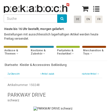
DE
EN
FR
Heute bis 16 Uhr bestellt, morgen geliefert.
Bestellungen mit ausschliesslich lagerhaltigen Artikel werden heute
Freitag versendet.
Anlässe &
Kostüme &
Partydeko &
Merchandise &
Themen
Zubehör
Festartikel
Toys
Startseite:
Kleider & Accessoires
Bekleidung
Zur Übersicht
«
Artikel zurück
nächster Artikel »
Artikelnummer: 150248
PARKWAY DRIVE
schwarz