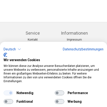
Service
Informationen
Kontakt
Impressum
Warenkorb
AGB
Konto
Datenschutz
Deutsch
Datenschutzbestimmungen
Rücksendeformular
Zahlung und Lieferung
Wir verwenden Cookies
Kategorien
Kontakt
Wir können diese zur Analyse unserer Besucherdaten platzieren, um
Anlässe & Themen
Telefon:
0412190091
unsere Webseite zu verbessern, personalisierte Inhalte anzuzeigen und
Kostüme & Zubehör
Mail:
info@pekabo.ch
Ihnen ein großartiges Webseiten-Erlebnis zu bieten. Für weitere
Partydeko & Festartikel
Instagram
Informationen zu den von uns verwendeten Cookies öffnen Sie die
Social:
Merchandise & Toys
Einstellungen.
Pinterest
Online-Shopping Garantie
Notwendig
Performance
Das Schweizer Gütesiegel für Sicherheit und
Funktional
Werbung
Orientierung beim Online-Shopping