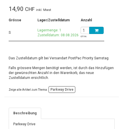
14,90
CHF
inkl. Mwst
Grösse
Lager/Zustelldatum
Anzahl
Lagermenge: 1
S
Zustelldatum: 08.08.2026
GTIN:
Das Zustelldatum gilt bei Versandart PostPac Priority Samstag
Falls grössere Mengen benötigt werden, ist durch das Hinzufügen
der gewünschten Anzahl in den Warenkorb, das neue
Zustelldatum ersichtlich.
Parkway Drive
Zeige alle Artikel zum Thema:
Beschreibung
Parkway Drive