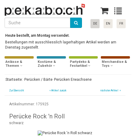
DE
EN
FR
Heute bestellt, am Montag versendet.
Bestellungen mit ausschliesslich lagerhaltigen Artikel werden am
Dienstag zugestellt.
Anlässe &
Kostüme &
Partydeko &
Merchandise &
Themen
Zubehör
Festartikel
Toys
Startseite:
Perücken / Bärte
Perücken Erwachsene
Zur Übersicht
«
Artikel zurück
nächster Artikel »
Artikelnummer: 175925
Perücke Rock 'n Roll
schwarz