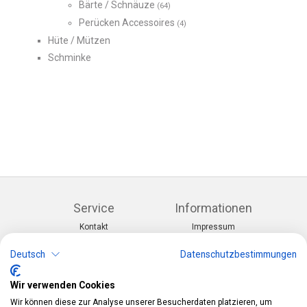
Bärte / Schnäuze
(64)
Perücken Accessoires
(4)
Hüte / Mützen
Schminke
Service
Informationen
Kontakt
Impressum
Warenkorb
AGB
Konto
Datenschutz
Deutsch
Datenschutzbestimmungen
Rücksendeformular
Zahlung und Lieferung
Wir verwenden Cookies
Kategorien
Kontakt
Wir können diese zur Analyse unserer Besucherdaten platzieren, um