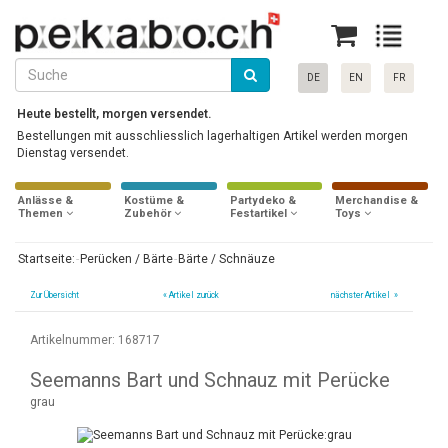
DE
EN
FR
Heute bestellt, morgen versendet.
Bestellungen mit ausschliesslich lagerhaltigen Artikel werden morgen
Dienstag versendet.
Anlässe &
Kostüme &
Partydeko &
Merchandise &
Themen
Zubehör
Festartikel
Toys
Startseite:
Perücken / Bärte
Bärte / Schnäuze
Zur Übersicht
«
Artikel zurück
nächster Artikel »
Artikelnummer: 168717
Seemanns Bart und Schnauz mit Perücke
grau