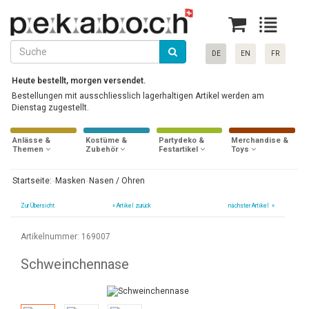
DE
EN
FR
Heute bestellt, morgen versendet.
Bestellungen mit ausschliesslich lagerhaltigen Artikel werden am
Dienstag zugestellt.
Anlässe &
Kostüme &
Partydeko &
Merchandise &
Themen
Zubehör
Festartikel
Toys
Startseite:
Masken
Nasen / Ohren
Zur Übersicht
«
Artikel zurück
nächster Artikel »
Artikelnummer: 169007
Schweinchennase