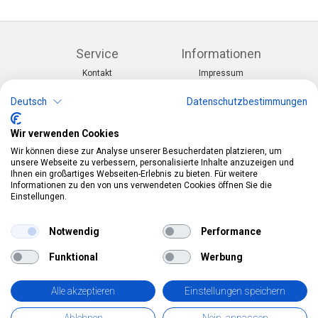
Service
Informationen
Kontakt
Impressum
Warenkorb
AGB
Konto
Datenschutz
Deutsch
Datenschutzbestimmungen
Rücksendeformular
Zahlung und Lieferung
Wir verwenden Cookies
Kategorien
Kontakt
Wir können diese zur Analyse unserer Besucherdaten platzieren, um
Anlässe & Themen
Telefon:
0412190091
unsere Webseite zu verbessern, personalisierte Inhalte anzuzeigen und
Kostüme & Zubehör
Mail:
info@pekabo.ch
Ihnen ein großartiges Webseiten-Erlebnis zu bieten. Für weitere
Partydeko & Festartikel
Instagram
Informationen zu den von uns verwendeten Cookies öffnen Sie die
Social:
Merchandise & Toys
Einstellungen.
Pinterest
Online-Shopping Garantie
Notwendig
Performance
Das Schweizer Gütesiegel für Sicherheit und
Funktional
Werbung
Orientierung beim Online-Shopping
• Swiss Online Garantie •
Alle akzeptieren
Einstellungen speichern
pekabo.ch GmbH: Der Schweizer Onlineshop für Merchandise,