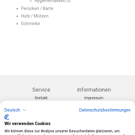
Hygienemasken
(3)
Perücken / Bärte
Hüte / Mützen
Schminke
Service
Informationen
Kontakt
Impressum
Warenkorb
AGB
Konto
Datenschutz
Deutsch
Datenschutzbestimmungen
Rücksendeformular
Zahlung und Lieferung
Wir verwenden Cookies
Kategorien
Kontakt
Wir können diese zur Analyse unserer Besucherdaten platzieren, um
Anlässe & Themen
Telefon:
0412190091