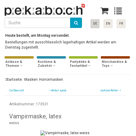
DE
EN
FR
Heute bestellt, am Montag versendet.
Bestellungen mit ausschliesslich lagerhaltigen Artikel werden am
Dienstag zugestellt.
Anlässe &
Kostüme &
Partydeko &
Merchandise &
Themen
Zubehör
Festartikel
Toys
Startseite:
Masken
Horrormasken
Zur Übersicht
«
Artikel zurück
nächster Artikel »
Artikelnummer: 173531
Vampirmaske, latex
weiss