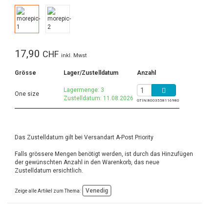
17,90
CHF
inkl. Mwst
Grösse
Lager/Zustelldatum
Anzahl
Lagermenge: 3
One size
Zustelldatum: 11.08.2026
GTIN:
8003558116980
Das Zustelldatum gilt bei Versandart A-Post Priority
Falls grössere Mengen benötigt werden, ist durch das Hinzufügen
der gewünschten Anzahl in den Warenkorb, das neue
Zustelldatum ersichtlich.
Venedig
Zeige alle Artikel zum Thema: