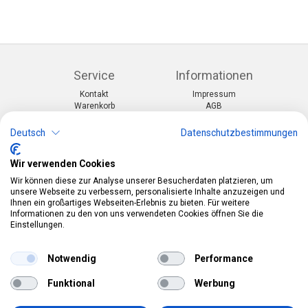
Service
Informationen
Kontakt
Impressum
Warenkorb
AGB
Konto
Datenschutz
Rücksendeformular
Zahlung und Lieferung
Deutsch
Datenschutzbestimmungen
Kategorien
Kontakt
Wir verwenden Cookies
Anlässe & Themen
Telefon:
0412190091
Wir können diese zur Analyse unserer Besucherdaten platzieren, um
Kostüme & Zubehör
Mail:
info@pekabo.ch
unsere Webseite zu verbessern, personalisierte Inhalte anzuzeigen und
Partydeko & Festartikel
Ihnen ein großartiges Webseiten-Erlebnis zu bieten. Für weitere
Instagram
Merchandise & Toys
Informationen zu den von uns verwendeten Cookies öffnen Sie die
Social:
Einstellungen.
Pinterest
Online-Shopping Garantie
Notwendig
Performance
Das Schweizer Gütesiegel für Sicherheit und
Funktional
Werbung
Orientierung beim Online-Shopping