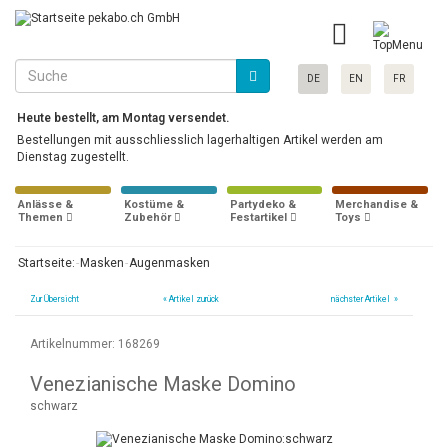
DE
EN
FR
Heute bestellt, am Montag versendet.
Bestellungen mit ausschliesslich lagerhaltigen Artikel werden am
Dienstag zugestellt.
Anlässe &
Kostüme &
Partydeko &
Merchandise &
Themen
Zubehör
Festartikel
Toys
Startseite:
Masken
Augenmasken
Zur Übersicht
«
Artikel zurück
nächster Artikel »
Artikelnummer: 168269
Venezianische Maske Domino
schwarz