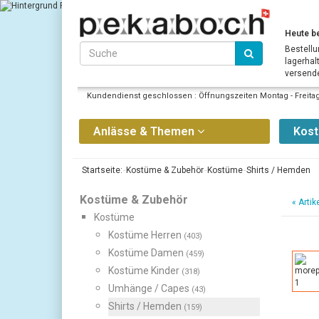
Heute be
Bestellu
lagerhal
versende
Kundendienst geschlossen : Öffnungszeiten Montag - Freitag 
Anlässe & Themen
Kos
Startseite:
Kostüme & Zubehör
Kostüme
Shirts / Hemden
Kostüme & Zubehör
«
Artik
Kostüme
Kostüme Herren
(403)
Kostüme Damen
(459)
Kostüme Kinder
(318)
Umhänge / Capes
(43)
Shirts / Hemden
(159)