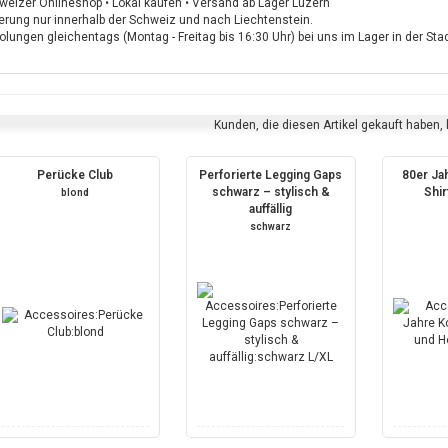
weizer Onlineshop • Lokal kaufen • Versand ab Lager Luzern
ferung nur innerhalb der Schweiz und nach Liechtenstein.
lungen gleichentags (Montag - Freitag bis 16:30 Uhr) bei uns im Lager in der St
Kunden, die diesen Artikel gekauft haben,
Perücke Club
Perforierte Legging Gaps
80er Ja
schwarz – stylisch &
Shi
blond
auffällig
schwarz