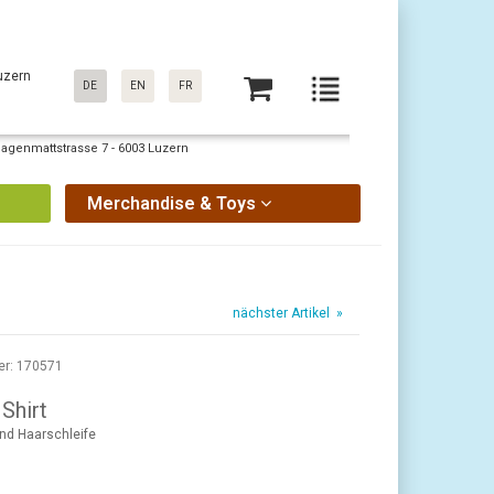
uzern
DE
EN
FR
Sagenmattstrasse 7 - 6003 Luzern
Merchandise & Toys
nächster Artikel »
er: 170571
 Shirt
und Haarschleife