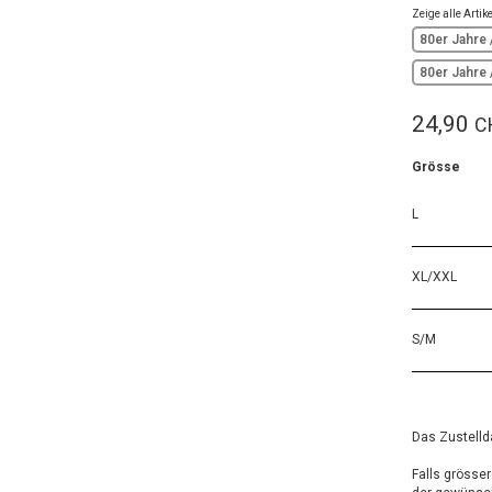
Zeige alle Arti
80er Jahre
80er Jahre
24,90
C
Grösse
L
XL/XXL
S/M
Das Zustellda
Falls grösse