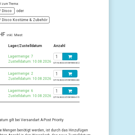
kel zum Thema:
 / Disco
oder
 / Disco Kostüme & Zubehör
HF
inkl. Mwst
Lager/Zustelldatum
Anzahl
Lagermenge: 7
Zustelldatum: 10.08.2026
GTIN:
8003558988402
Lagermenge: 2
Zustelldatum: 10.08.2026
GTIN:
8003558988440
Lagermenge: 6
Zustelldatum: 10.08.2026
GTIN:
8003558988419
tum gilt bei Versandart A-Post Priority
re Mengen benötigt werden, ist durch das Hinzufügen