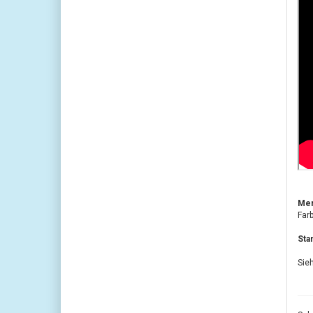
Mer
Far
Sta
Sieh