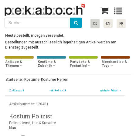
DE
EN
FR
Heute bestellt, morgen versendet.
Bestellungen mit ausschliesslich lagerhaltigen Artikel werden am
Dienstag zugestellt.
Anlässe &
Kostüme &
Partydeko &
Merchandise &
Themen
Zubehör
Festartikel
Toys
Startseite:
Kostüme
Kostüme Herren
Zur Übersicht
«
Artikel zurück
nächster Artikel »
Artikelnummer: 170481
Kostüm Polizist
Police Hemd, Hut & Kravatte
blau