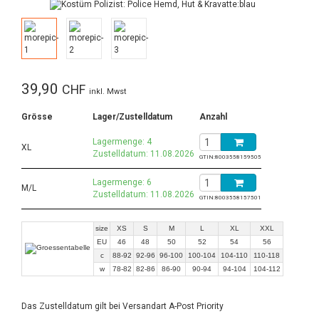
39,90
CHF
inkl. Mwst
Grösse
Lager/Zustelldatum
Anzahl
Lagermenge: 4
XL
Zustelldatum: 11.08.2026
GTIN:
8003558159505
Lagermenge: 6
M/L
Zustelldatum: 11.08.2026
GTIN:
8003558157501
size
XS
S
M
L
XL
XXL
EU
46
48
50
52
54
56
c
88-92
92-96
96-100
100-104
104-110
110-118
w
78-82
82-86
86-90
90-94
94-104
104-112
Das Zustelldatum gilt bei Versandart A-Post Priority