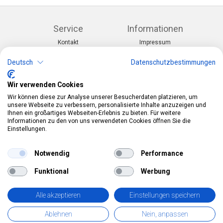
Service
Informationen
Kontakt
Impressum
Warenkorb
AGB
Konto
Datenschutz
Deutsch
Datenschutzbestimmungen
Rücksendeformular
Zahlung und Lieferung
Wir verwenden Cookies
Kategorien
Kontakt
Wir können diese zur Analyse unserer Besucherdaten platzieren, um
Anlässe & Themen
Telefon:
0412190091
unsere Webseite zu verbessern, personalisierte Inhalte anzuzeigen und
Kostüme & Zubehör
Mail:
info@pekabo.ch
Ihnen ein großartiges Webseiten-Erlebnis zu bieten. Für weitere
Partydeko & Festartikel
Instagram
Informationen zu den von uns verwendeten Cookies öffnen Sie die
Social:
Merchandise & Toys
Einstellungen.
Pinterest
Online-Shopping Garantie
Notwendig
Performance
Das Schweizer Gütesiegel für Sicherheit und
Funktional
Werbung
Orientierung beim Online-Shopping
• Swiss Online Garantie •
Alle akzeptieren
Einstellungen speichern
pekabo.ch GmbH: Der Schweizer Onlineshop für Merchandise,
Ablehnen
Nein, anpassen
Party- und Fasnachtsartikel und Spielwaren.