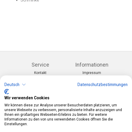
Schminke
Service
Informationen
Kontakt
Impressum
Warenkorb
AGB
Konto
Datenschutz
Deutsch
Datenschutzbestimmungen
Rücksendeformular
Zahlung und Lieferung
Wir verwenden Cookies
Kategorien
Kontakt
Wir können diese zur Analyse unserer Besucherdaten platzieren, um
Anlässe & Themen
Telefon:
0412190091
unsere Webseite zu verbessern, personalisierte Inhalte anzuzeigen und
Kostüme & Zubehör
Mail:
info@pekabo.ch
Ihnen ein großartiges Webseiten-Erlebnis zu bieten. Für weitere
Partydeko & Festartikel
Instagram
Informationen zu den von uns verwendeten Cookies öffnen Sie die
Social:
Merchandise & Toys
Einstellungen.
Pinterest