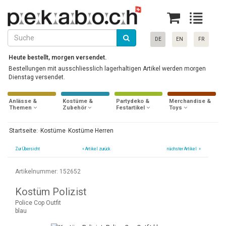
DE
EN
FR
Heute bestellt, morgen versendet.
Bestellungen mit ausschliesslich lagerhaltigen Artikel werden morgen
Dienstag versendet.
Anlässe &
Kostüme &
Partydeko &
Merchandise &
Themen
Zubehör
Festartikel
Toys
Startseite:
Kostüme
Kostüme Herren
Zur Übersicht
«
Artikel zurück
nächster Artikel »
Artikelnummer: 152652
Kostüm Polizist
Police Cop Outfit
blau