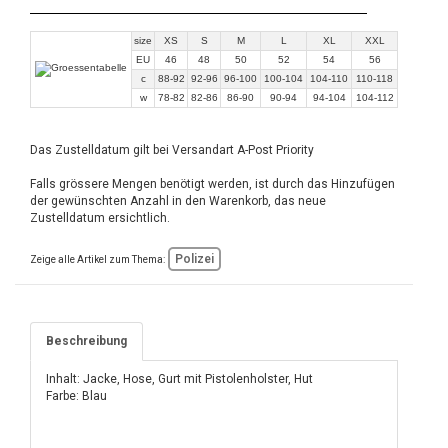
size
XS
S
M
L
XL
XXL
EU
46
48
50
52
54
56
c
88-92
92-96
96-100
100-104
104-110
110-118
w
78-82
82-86
86-90
90-94
94-104
104-112
Das Zustelldatum gilt bei Versandart A-Post Priority
Falls grössere Mengen benötigt werden, ist durch das Hinzufügen
der gewünschten Anzahl in den Warenkorb, das neue
Zustelldatum ersichtlich.
Polizei
Zeige alle Artikel zum Thema:
Beschreibung
Inhalt: Jacke, Hose, Gurt mit Pistolenholster, Hut
Farbe: Blau