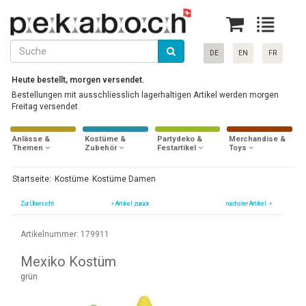
DE
EN
FR
Heute bestellt, morgen versendet.
Bestellungen mit ausschliesslich lagerhaltigen Artikel werden morgen
Freitag versendet.
Anlässe &
Kostüme &
Partydeko &
Merchandise &
Themen
Zubehör
Festartikel
Toys
Startseite:
Kostüme
Kostüme Damen
Zur Übersicht
«
Artikel zurück
nächster Artikel »
Artikelnummer: 179911
Mexiko Kostüm
grün