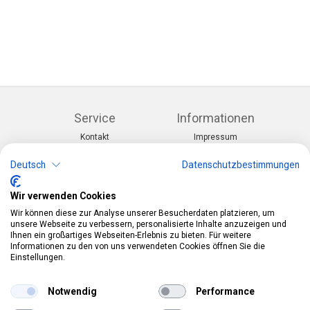
Service
Informationen
Kontakt
Impressum
Warenkorb
AGB
Konto
Datenschutz
Deutsch
Datenschutzbestimmungen
Rücksendeformular
Zahlung und Lieferung
Wir verwenden Cookies
Kategorien
Kontakt
Wir können diese zur Analyse unserer Besucherdaten platzieren, um
Anlässe & Themen
Telefon:
0412190091
unsere Webseite zu verbessern, personalisierte Inhalte anzuzeigen und
Kostüme & Zubehör
Mail:
info@pekabo.ch
Ihnen ein großartiges Webseiten-Erlebnis zu bieten. Für weitere
Partydeko & Festartikel
Instagram
Informationen zu den von uns verwendeten Cookies öffnen Sie die
Social:
Merchandise & Toys
Einstellungen.
Pinterest
Online-Shopping Garantie
Notwendig
Performance