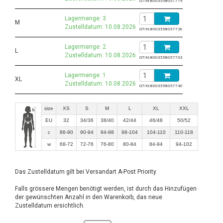
GTIN:
8003558057719
Lagermenge: 3
M
Zustelldatum: 10.08.2026
GTIN:
8003558057726
Lagermenge: 2
L
Zustelldatum: 10.08.2026
GTIN:
8003558057733
Lagermenge: 1
XL
Zustelldatum: 10.08.2026
GTIN:
8003558057740
size
XS
S
M
L
XL
XXL
EU
32
34/36
38/40
42/44
46/48
50/52
c
86-90
90-94
94-98
98-104
104-110
110-118
w
68-72
72-76
76-80
80-84
84-94
94-102
Das Zustelldatum gilt bei Versandart A-Post Priority
Falls grössere Mengen benötigt werden, ist durch das Hinzufügen
der gewünschten Anzahl in den Warenkorb, das neue
Zustelldatum ersichtlich.