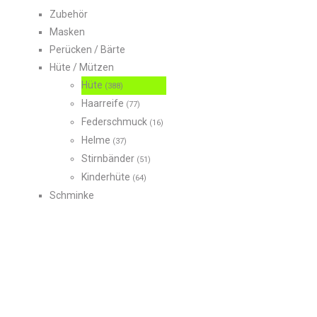
Zubehör
Masken
Perücken / Bärte
Hüte / Mützen
Hüte
(388)
Haarreife
(77)
Federschmuck
(16)
Helme
(37)
Stirnbänder
(51)
Kinderhüte
(64)
Schminke