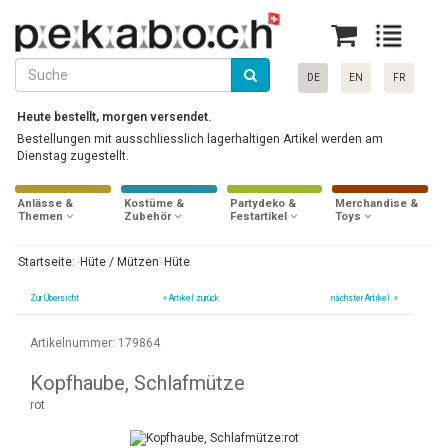
DE
EN
FR
Heute bestellt, morgen versendet.
Bestellungen mit ausschliesslich lagerhaltigen Artikel werden am
Dienstag zugestellt.
Anlässe &
Kostüme &
Partydeko &
Merchandise &
Themen
Zubehör
Festartikel
Toys
Startseite:
Hüte / Mützen
Hüte
Zur Übersicht
«
Artikel zurück
nächster Artikel »
Artikelnummer: 179864
Kopfhaube, Schlafmütze
rot