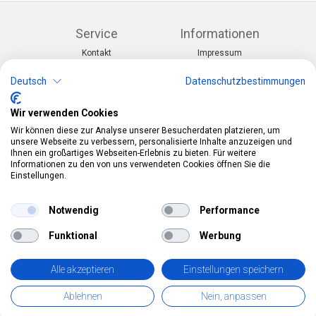
Service
Informationen
Kontakt
Impressum
Warenkorb
AGB
Konto
Datenschutz
Deutsch
Datenschutzbestimmungen
Rücksendeformular
Zahlung und Lieferung
Wir verwenden Cookies
Kategorien
Kontakt
Wir können diese zur Analyse unserer Besucherdaten platzieren, um
Anlässe & Themen
Telefon:
0412190091
unsere Webseite zu verbessern, personalisierte Inhalte anzuzeigen und
Kostüme & Zubehör
Mail:
info@pekabo.ch
Ihnen ein großartiges Webseiten-Erlebnis zu bieten. Für weitere
Partydeko & Festartikel
Instagram
Informationen zu den von uns verwendeten Cookies öffnen Sie die
Social:
Merchandise & Toys
Einstellungen.
Pinterest
Online-Shopping Garantie
Notwendig
Performance
Das Schweizer Gütesiegel für Sicherheit und
Funktional
Werbung
Orientierung beim Online-Shopping
• Swiss Online Garantie •
Alle akzeptieren
Einstellungen speichern
pekabo.ch GmbH: Der Schweizer Onlineshop für Merchandise,
Ablehnen
Nein, anpassen
Party- und Fasnachtsartikel und Spielwaren.