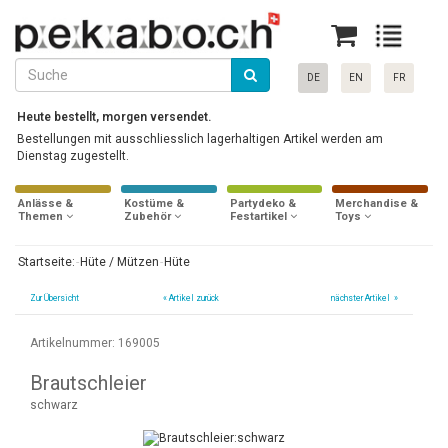
DE
EN
FR
Heute bestellt, morgen versendet.
Bestellungen mit ausschliesslich lagerhaltigen Artikel werden am
Dienstag zugestellt.
Anlässe &
Kostüme &
Partydeko &
Merchandise &
Themen
Zubehör
Festartikel
Toys
Startseite:
Hüte / Mützen
Hüte
Zur Übersicht
«
Artikel zurück
nächster Artikel »
Artikelnummer: 169005
Brautschleier
schwarz