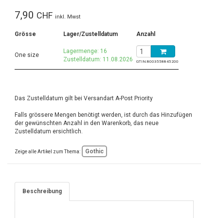
7,90
CHF
inkl. Mwst
Grösse
Lager/Zustelldatum
Anzahl
Lagermenge: 16
One size
Zustelldatum: 11.08.2026
GTIN:
8003558845200
Das Zustelldatum gilt bei Versandart A-Post Priority
Falls grössere Mengen benötigt werden, ist durch das Hinzufügen
der gewünschten Anzahl in den Warenkorb, das neue
Zustelldatum ersichtlich.
Gothic
Zeige alle Artikel zum Thema:
Beschreibung