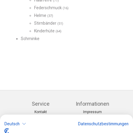
Haarreife
(77)
Federschmuck
(16)
Helme
(37)
Stirnbänder
(51)
Kinderhüte
(64)
Schminke
Service
Informationen
Kontakt
Impressum
Warenkorb
AGB
Konto
Datenschutz
Deutsch
Datenschutzbestimmungen
Rücksendeformular
Zahlung und Lieferung