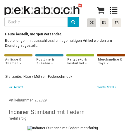
DE
EN
FR
Heute bestellt, morgen versendet.
Bestellungen mit ausschliesslich lagerhaltigen Artikel werden am
Dienstag zugestellt.
Anlässe &
Kostüme &
Partydeko &
Merchandise &
Themen
Zubehör
Festartikel
Toys
Startseite:
Hüte / Mützen
Federschmuck
Zur Übersicht
nächster Artikel »
Artikelnummer: 232829
Indianer Stirnband mit Federn
mehrfarbig