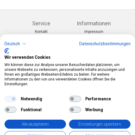
Service
Informationen
Kontakt
Impressum
Warenkorb
AGB
Konto
Datenschutz
Deutsch
Datenschutzbestimmungen
Rücksendeformular
Zahlung und Lieferung
Wir verwenden Cookies
Kategorien
Kontakt
Wir können diese zur Analyse unserer Besucherdaten platzieren, um
Anlässe & Themen
Telefon:
0412190091
unsere Webseite zu verbessern, personalisierte Inhalte anzuzeigen und
Kostüme & Zubehör
Mail:
info@pekabo.ch
Ihnen ein großartiges Webseiten-Erlebnis zu bieten. Für weitere
Partydeko & Festartikel
Instagram
Informationen zu den von uns verwendeten Cookies öffnen Sie die
Social:
Merchandise & Toys
Einstellungen.
Pinterest
Online-Shopping Garantie
Notwendig
Performance
Das Schweizer Gütesiegel für Sicherheit und
Funktional
Werbung
Orientierung beim Online-Shopping
• Swiss Online Garantie •
Alle akzeptieren
Einstellungen speichern
pekabo.ch GmbH: Der Schweizer Onlineshop für Merchandise,