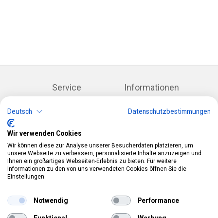
Service
Informationen
Kontakt
Impressum
Warenkorb
AGB
Deutsch
Datenschutzbestimmungen
Konto
Datenschutz
Rücksendeformular
Zahlung und Lieferung
Wir verwenden Cookies
Kategorien
Kontakt
Wir können diese zur Analyse unserer Besucherdaten platzieren, um
unsere Webseite zu verbessern, personalisierte Inhalte anzuzeigen und
Anlässe & Themen
Telefon:
0412190091
Ihnen ein großartiges Webseiten-Erlebnis zu bieten. Für weitere
Kostüme & Zubehör
Mail:
info@pekabo.ch
Informationen zu den von uns verwendeten Cookies öffnen Sie die
Partydeko & Festartikel
Instagram
Einstellungen.
Social:
Merchandise & Toys
Pinterest
Notwendig
Performance
Online-Shopping Garantie
Funktional
Werbung