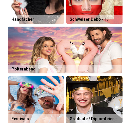
Handfächer
Schweizer Deko - 1.
August
Polterabend
Festivals
Graduate / Diplomfeier