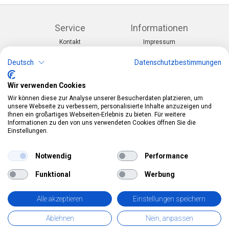
Service
Informationen
Kontakt
Impressum
Warenkorb
AGB
Konto
Datenschutz
Deutsch
Datenschutzbestimmungen
Rücksendeformular
Zahlung und Lieferung
Wir verwenden Cookies
Kategorien
Kontakt
Wir können diese zur Analyse unserer Besucherdaten platzieren, um
Anlässe & Themen
Telefon:
0412190091
unsere Webseite zu verbessern, personalisierte Inhalte anzuzeigen und
Kostüme & Zubehör
Mail:
info@pekabo.ch
Ihnen ein großartiges Webseiten-Erlebnis zu bieten. Für weitere
Partydeko & Festartikel
Instagram
Informationen zu den von uns verwendeten Cookies öffnen Sie die
Social:
Merchandise & Toys
Einstellungen.
Pinterest
Online-Shopping Garantie
Notwendig
Performance
Das Schweizer Gütesiegel für Sicherheit und
Funktional
Werbung
Orientierung beim Online-Shopping
• Swiss Online Garantie •
Alle akzeptieren
Einstellungen speichern
pekabo.ch GmbH: Der Schweizer Onlineshop für Merchandise,
Ablehnen
Nein, anpassen
Party- und Fasnachtsartikel und Spielwaren.