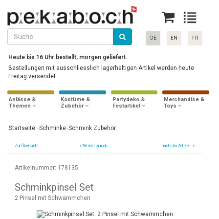
DE
EN
FR
Heute bis 16 Uhr bestellt, morgen geliefert.
Bestellungen mit ausschliesslich lagerhaltigen Artikel werden heute
Freitag versendet.
Anlässe &
Kostüme &
Partydeko &
Merchandise &
Themen
Zubehör
Festartikel
Toys
Startseite:
Schminke
Schmink Zubehör
Zur Übersicht
«
Artikel zurück
nächster Artikel »
Artikelnummer: 178135
Schminkpinsel Set
2 Pinsel mit Schwämmchen