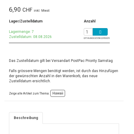
6,90
CHF
inkl. Mwst
Lager/Zustelldatum
Anzahl
Lagermenge: 7
Zustelldatum: 08.08.2026
GTIN:
8003558239009
Das Zustelldatum gilt bei Versandart PostPac Priority Samstag
Falls grössere Mengen benötigt werden, ist durch das Hinzufügen
der gewünschten Anzahl in den Warenkorb, das neue
Zustelldatum ersichtlich.
Hawaii
Zeige alle Artikel zum Thema:
Beschreibung