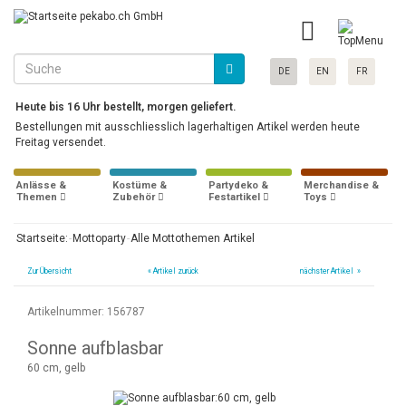
DE
EN
FR
Heute bis 16 Uhr bestellt, morgen geliefert.
Bestellungen mit ausschliesslich lagerhaltigen Artikel werden heute
Freitag versendet.
Anlässe &
Kostüme &
Partydeko &
Merchandise &
Themen
Zubehör
Festartikel
Toys
Startseite:
Mottoparty
Alle Mottothemen Artikel
Zur Übersicht
«
Artikel zurück
nächster Artikel »
Artikelnummer: 156787
Sonne aufblasbar
60 cm, gelb