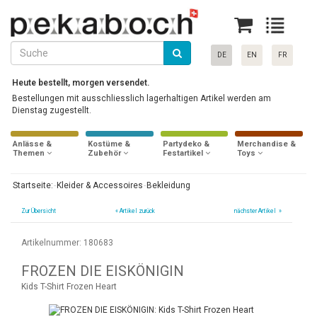
DE
EN
FR
Heute bestellt, morgen versendet.
Bestellungen mit ausschliesslich lagerhaltigen Artikel werden am
Dienstag zugestellt.
Anlässe &
Kostüme &
Partydeko &
Merchandise &
Themen
Zubehör
Festartikel
Toys
Startseite:
Kleider & Accessoires
Bekleidung
Zur Übersicht
«
Artikel zurück
nächster Artikel »
Artikelnummer: 180683
FROZEN DIE EISKÖNIGIN
Kids T-Shirt Frozen Heart