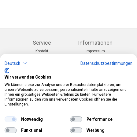
Service
Informationen
Kontakt
Impressum
Warenkorb
AGB
Konto
Datenschutz
Deutsch
Datenschutzbestimmungen
Rücksendeformular
Zahlung und Lieferung
Wir verwenden Cookies
Kategorien
Kontakt
Wir können diese zur Analyse unserer Besucherdaten platzieren, um
Anlässe & Themen
Telefon:
0412190091
unsere Webseite zu verbessern, personalisierte Inhalte anzuzeigen und
Kostüme & Zubehör
Mail:
info@pekabo.ch
Ihnen ein großartiges Webseiten-Erlebnis zu bieten. Für weitere
Partydeko & Festartikel
Instagram
Informationen zu den von uns verwendeten Cookies öffnen Sie die
Social:
Merchandise & Toys
Einstellungen.
Pinterest
Online-Shopping Garantie
Notwendig
Performance
Das Schweizer Gütesiegel für Sicherheit und
Funktional
Werbung
Orientierung beim Online-Shopping