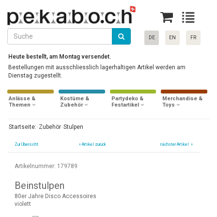
DE
EN
FR
Heute bestellt, am Montag versendet.
Bestellungen mit ausschliesslich lagerhaltigen Artikel werden am
Dienstag zugestellt.
Anlässe &
Kostüme &
Partydeko &
Merchandise &
Themen
Zubehör
Festartikel
Toys
Startseite:
Zubehör
Stulpen
Zur Übersicht
«
Artikel zurück
nächster Artikel »
Artikelnummer: 179789
Beinstulpen
80er Jahre Disco Accessoires
violett