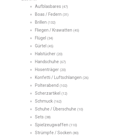
Aufblasbares
(47)
Boas / Federn
(31)
Brillen
(132)
Fliegen / Krawatten
(45)
Flügel
(34)
Gürtel
(45)
Halstücher
(20)
Handschuhe
(67)
Hosenträger
(20)
Konfetti / Luftschlangen
(26)
Polterabend
(102)
Scherzartikel
(12)
Schmuck
(162)
Schuhe / Überschuhe
(10)
Sets
(38)
Spielzeugwaffen
(110)
Strümpfe / Socken
(80)